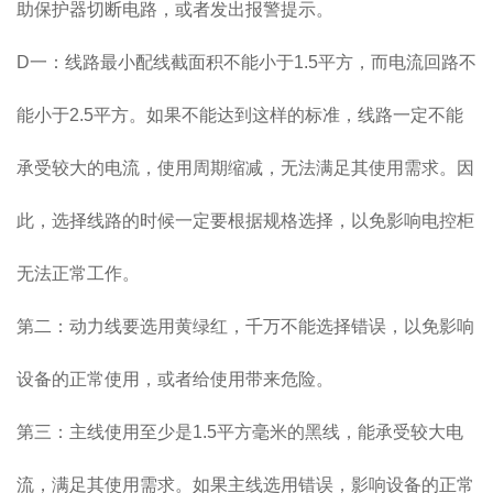
助保护器切断电路，或者发出报警提示。
D一：线路最小配线截面积不能小于1.5平方，而电流回路不
能小于2.5平方。如果不能达到这样的标准，线路一定不能
承受较大的电流，使用周期缩减，无法满足其使用需求。因
此，选择线路的时候一定要根据规格选择，以免影响电控柜
无法正常工作。
第二：动力线要选用黄绿红，千万不能选择错误，以免影响
设备的正常使用，或者给使用带来危险。
第三：主线使用至少是1.5平方毫米的黑线，能承受较大电
流，满足其使用需求。如果主线选用错误，影响设备的正常