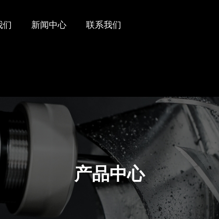
我们
新闻中心
联系我们
产品中心