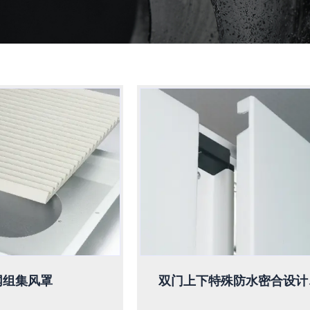
网组集风罩
双门上下特殊防水密合设计